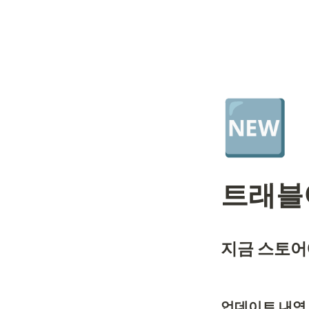
🆕
트래블어
지금 스토어
업데이트 내역